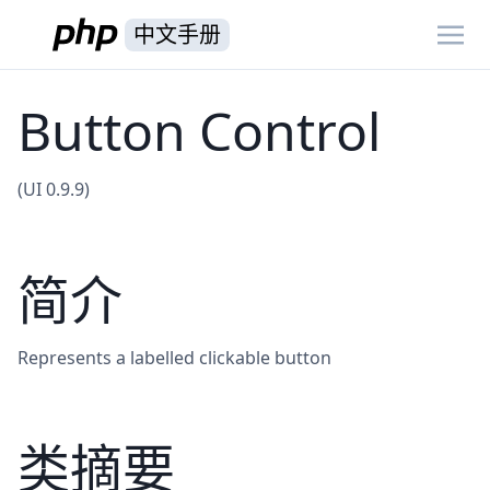
中文手册
Button Control
(UI 0.9.9)
简介
Represents a labelled clickable button
类摘要