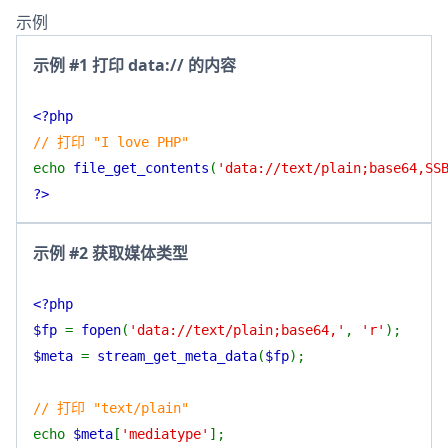
示例
示例 #1 打印 data:// 的内容
<?php
// 打印 "I love PHP"
echo
file_get_contents
(
'data://text/plain;base64,SS
?>
示例 #2 获取媒体类型
<?php
$fp
=
fopen
(
'data://text/plain;base64,'
,
'r'
);
$meta
=
stream_get_meta_data
(
$fp
);
// 打印 "text/plain"
echo
$meta
[
'mediatype'
];