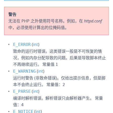
警告
无法在 PHP 之外使用符号名称。例如，在
httpd.conf
中，必须使用计算出的位掩码值。
(
int
)
E_ERROR
致命的运行时错误。这类错误一般是不可恢复的情
况，例如内存分配导致的问题。后果是导致脚本终止
不再继续运行。
常量值
1
(
int
)
E_WARNING
运行时警告 (非致命错误)。仅给出提示信息，但是脚
本不会终止运行。
常量值：
2
(
int
)
E_PARSE
编译时解析错误。解析错误只由解析器产生。
常量
值：
4
(
int
)
E_NOTICE