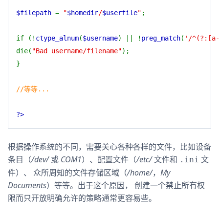
$filepath
=
"
$homedir
/
$userfile
"
;
if (!
ctype_alnum
(
$username
) || !
preg_match
(
'/^(?:[a
die(
"Bad username/filename"
);
}
//等等...
?>
根据操作系统的不同，需要关心各种各样的文件，比如设备
条目（
/dev/
或
COM1
）、配置文件（
/etc/
文件和
文
.ini
件）、 众所周知的文件存储区域（
/home/
，
My
Documents
）等等。出于这个原因， 创建一个禁止所有权
限而只开放明确允许的策略通常更容易些。