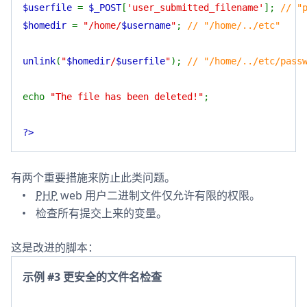
$userfile
=
$_POST
[
'user_submitted_filename'
];
// "
$homedir
=
"/home/
$username
"
;
// "/home/../etc"
unlink
(
"
$homedir
/
$userfile
"
);
// "/home/../etc/pass
echo
"The file has been deleted!"
;
?>
有两个重要措施来防止此类问题。
PHP
web 用户二进制文件仅允许有限的权限。
检查所有提交上来的变量。
这是改进的脚本：
示例 #3 更安全的文件名检查