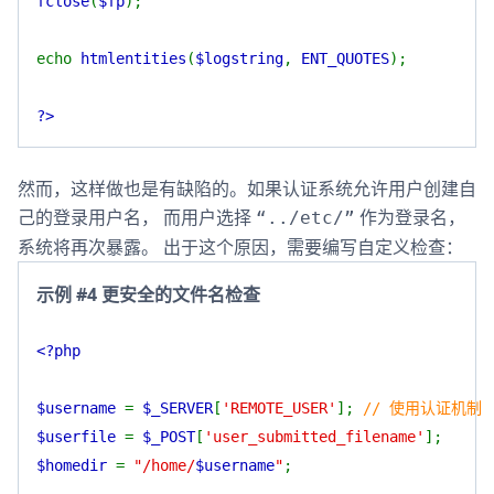
fclose
(
$fp
);
echo
htmlentities
(
$logstring
,
ENT_QUOTES
);
?>
然而，这样做也是有缺陷的。如果认证系统允许用户创建自
己的登录用户名， 而用户选择
作为登录名，
“../etc/”
系统将再次暴露。 出于这个原因，需要编写自定义检查：
示例 #4 更安全的文件名检查
<?php
$username
=
$_SERVER
[
'REMOTE_USER'
];
// 使用认证机制
$userfile
=
$_POST
[
'user_submitted_filename'
];
$homedir
=
"/home/
$username
"
;