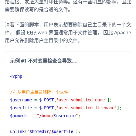
络连接、发送大量打印任务等。这有一些明显的影响，因此
需要确保读写的是合适的文件。
请看下面的脚本，用户表示想要删除自己主目录下的一个文
件。 假设
PHP
web 界面通常用于文件管理， 因此 Apache
用户允许删除用户主目录中的文件。
示例 #1 不对变量检查会导致....
<?php
// 从用户主目录移除一个文件
$username
=
$_POST
[
'user_submitted_name'
];
$userfile
=
$_POST
[
'user_submitted_filename'
];
$homedir
=
"/home/
$username
"
;
unlink
(
"
$homedir
/
$userfile
"
);