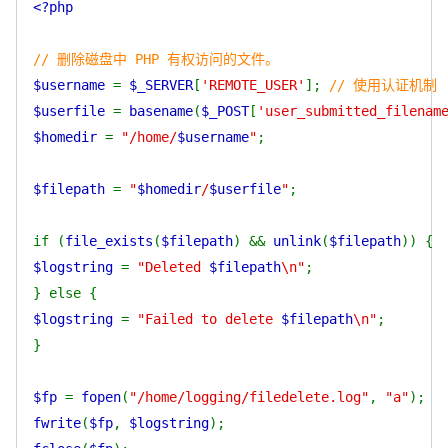
<?php
// 删除磁盘中 PHP 有权访问的文件。
$username
=
$_SERVER
[
'REMOTE_USER'
];
// 使用认证机制
$userfile
=
basename
(
$_POST
[
'user_submitted_filenam
$homedir
=
"/home/
$username
"
;
$filepath
=
"
$homedir
/
$userfile
"
;
if (
file_exists
(
$filepath
) &&
unlink
(
$filepath
)) {
$logstring
=
"Deleted
$filepath
\n"
;
} else {
$logstring
=
"Failed to delete
$filepath
\n"
;
}
$fp
=
fopen
(
"/home/logging/filedelete.log"
,
"a"
);
fwrite
(
$fp
,
$logstring
);