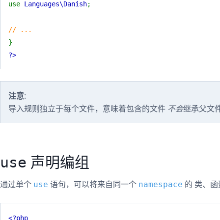
use
Languages\Danish
;
// ...
}
?>
注意
:
导入规则独立于每个文件，意味着包含的文件
不会
继承父文
声明编组
use
通过单个
语句，可以将来自同一个
的 类、
use
namespace
<?php