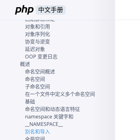
对象复制
中文手册
对象比较
后期静态绑定
对象和引用
对象序列化
协变与逆变
延迟对象
OOP 变更日志
概述
命名空间概述
命名空间
子命名空间
在一个文件中定义多个命名空间
基础
命名空间和动态语言特征
namespace 关键字和
__NAMESPACE__
别名和导入
全局空间