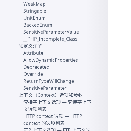
WeakMap
Stringable
UnitEnum
BackedEnum
SensitiveParameterValue
__PHP_Incomplete_Class
预定义注解
Attribute
AllowDynamicProperties
Deprecated
Override
ReturnTypeWillChange
SensitiveParameter
上下文（Context）选项和参数
套接字上下文选项
— 套接字上下
文选项列表
HTTP context 选项
— HTTP
context 的选项列表
FTP 上下文选项
— FTP 上下文选