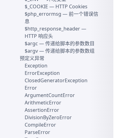
$_COOKIE
— HTTP Cookies
$php_errormsg
— 前一个错误信
息
$http_response_header
—
HTTP 响应头
$argc
— 传递给脚本的参数数目
$argv
— 传递给脚本的参数数组
预定义异常
Exception
ErrorException
ClosedGeneratorException
Error
ArgumentCountError
ArithmeticError
AssertionError
DivisionByZeroError
CompileError
ParseError