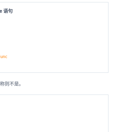
e 语句
unc
称则不是。