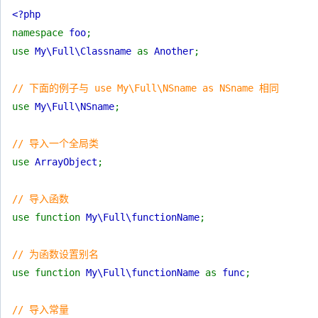
<?php
namespace
foo
;
use
My\Full\Classname
as
Another
;
// 下面的例子与 use My\Full\NSname as NSname 相同
use
My\Full\NSname
;
// 导入一个全局类
use
ArrayObject
;
// 导入函数
use function
My\Full\functionName
;
// 为函数设置别名
use function
My\Full\functionName
as
func
;
// 导入常量