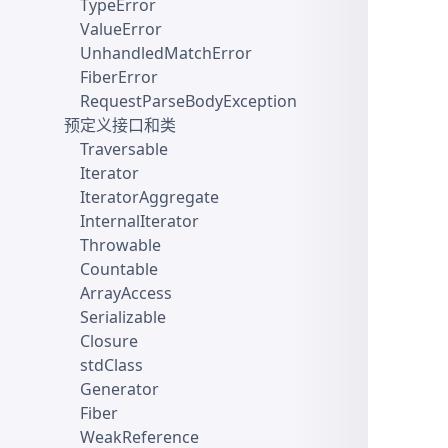
TypeError
ValueError
UnhandledMatchError
FiberError
RequestParseBodyException
预定义接口和类
Traversable
Iterator
IteratorAggregate
InternalIterator
Throwable
Countable
ArrayAccess
Serializable
Closure
stdClass
Generator
Fiber
WeakReference