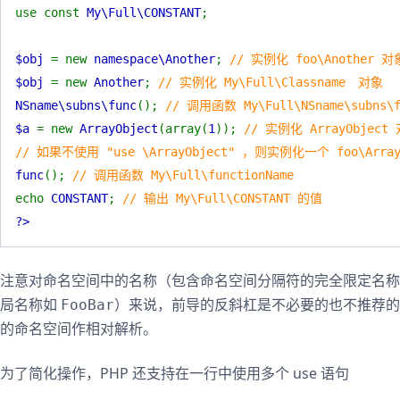
use const
My\Full\CONSTANT
;
$obj
= new
namespace\Another
;
// 实例化 foo\Another 对
$obj
= new
Another
;
// 实例化 My\Full\Classname 对象
NSname\subns\func
();
// 调用函数 My\Full\NSname\subns\f
$a
= new
ArrayObject
(array(
1
));
// 实例化 ArrayObject
// 如果不使用 "use \ArrayObject" ，则实例化一个 foo\Array
func
();
// 调用函数 My\Full\functionName
echo
CONSTANT
;
// 输出 My\Full\CONSTANT 的值
?>
注意对命名空间中的名称（包含命名空间分隔符的完全限定名
局名称如
）来说，前导的反斜杠是不必要的也不推荐的
FooBar
的命名空间作相对解析。
为了简化操作，PHP 还支持在一行中使用多个 use 语句