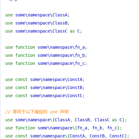
use
some\namespace\ClassA
;
use
some\namespace\ClassB
;
use
some\namespace\ClassC
as
C
;
use function
some\namespace\fn_a
;
use function
some\namespace\fn_b
;
use function
some\namespace\fn_c
;
use const
some\namespace\ConstA
;
use const
some\namespace\ConstB
;
use const
some\namespace\ConstC
;
// 等同于以下编组的 use 声明
use
some\namespace
\{
ClassA
,
ClassB
,
ClassC
as
C
};
use function
some\namespace
\{
fn_a
,
fn_b
,
fn_c
};
use const
some\namespace
\{
ConstA
,
ConstB
,
ConstC
};