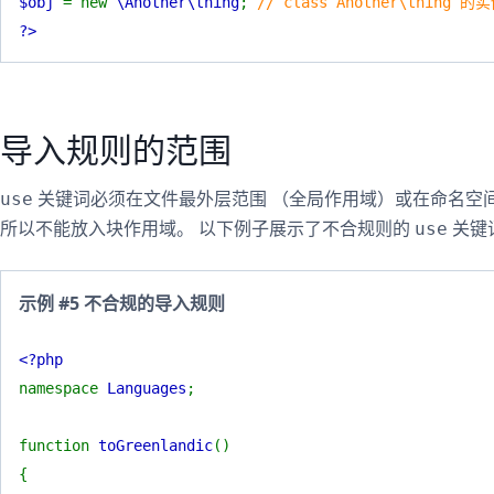
$obj
= new
\Another\thing
;
// class Another\thing 
?>
导入规则的范围
关键词必须在文件最外层范围 （全局作用域）或在命名空
use
所以不能放入块作用域。 以下例子展示了不合规则的
关键
use
示例 #5 不合规的导入规则
<?php
namespace
Languages
;
function
toGreenlandic
()
{