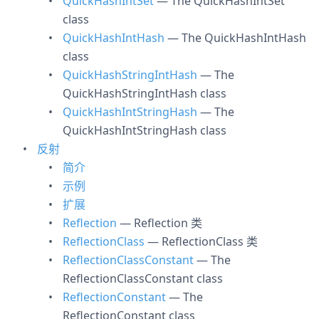
QuickHashIntSet
— The QuickHashIntSet
class
QuickHashIntHash
— The QuickHashIntHash
class
QuickHashStringIntHash
— The
QuickHashStringIntHash class
QuickHashIntStringHash
— The
QuickHashIntStringHash class
反射
简介
示例
扩展
Reflection
— Reflection 类
ReflectionClass
— ReflectionClass 类
ReflectionClassConstant
— The
ReflectionClassConstant class
ReflectionConstant
— The
ReflectionConstant class