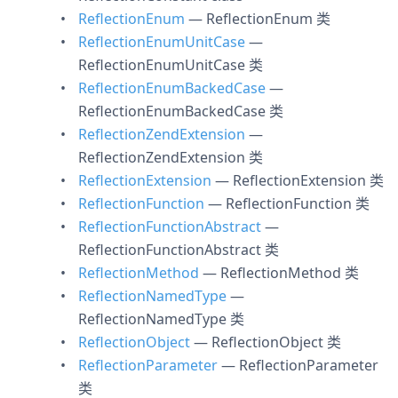
ReflectionEnum
— ReflectionEnum 类
ReflectionEnumUnitCase
—
ReflectionEnumUnitCase 类
ReflectionEnumBackedCase
—
ReflectionEnumBackedCase 类
ReflectionZendExtension
—
ReflectionZendExtension 类
ReflectionExtension
— ReflectionExtension 类
ReflectionFunction
— ReflectionFunction 类
ReflectionFunctionAbstract
—
ReflectionFunctionAbstract 类
ReflectionMethod
— ReflectionMethod 类
ReflectionNamedType
—
ReflectionNamedType 类
ReflectionObject
— ReflectionObject 类
ReflectionParameter
— ReflectionParameter
类