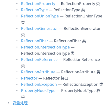
ReflectionProperty
— ReflectionProperty 类
ReflectionType
— ReflectionType 类
ReflectionUnionType
— ReflectionUnionType
类
ReflectionGenerator
— ReflectionGenerator
类
ReflectionFiber
— ReflectionFiber 类
ReflectionIntersectionType
—
ReflectionIntersectionType 类
ReflectionReference
— ReflectionReference
类
ReflectionAttribute
— ReflectionAttribute 类
Reflector
— Reflector 接口
ReflectionException
— ReflectionException 类
PropertyHookType
— PropertyHookType 枚
举
变量处理