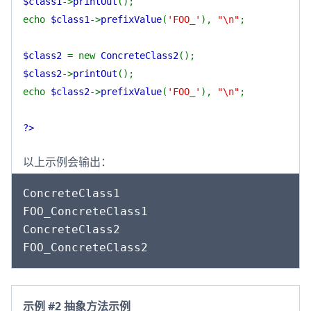
$class1
->
printOut
();
echo
$class1
->
prefixValue
(
'FOO_'
),
"\n"
;
$class2
= new
ConcreteClass2
();
$class2
->
printOut
();
echo
$class2
->
prefixValue
(
'FOO_'
),
"\n"
;
?>
以上示例会输出：
ConcreteClass1

FOO_ConcreteClass1

ConcreteClass2

示例 #2 抽象方法示例