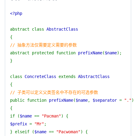
<?php
abstract class
AbstractClass
{
// 抽象方法仅需要定义需要的参数
abstract protected function
prefixName
(
$name
);
}
class
ConcreteClass
extends
AbstractClass
{
// 子类可以定义父类签名中不存在的可选参数
public function
prefixName
(
$name
,
$separator
=
"."
)
{
if (
$name
==
"Pacman"
) {
$prefix
=
"Mr"
;
} elseif (
$name
==
"Pacwoman"
) {