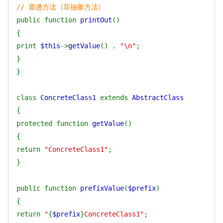
// 普通方法（非抽象方法）
public function
printOut
()
{
print
$this
->
getValue
() .
"\n"
;
}
}
class
ConcreteClass1
extends
AbstractClass
{
protected function
getValue
()
{
return
"ConcreteClass1"
;
}
public function
prefixValue
(
$prefix
)
{
return
"
{
$prefix
}
ConcreteClass1"
;