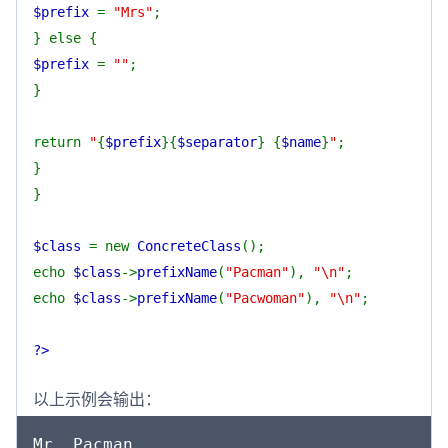
$prefix
=
"Mrs"
;
} else {
$prefix
=
""
;
}
return
"
{
$prefix
}{
$separator
}
{
$name
}
"
;
}
}
$class
= new
ConcreteClass
();
echo
$class
->
prefixName
(
"Pacman"
),
"\n"
;
echo
$class
->
prefixName
(
"Pacwoman"
),
"\n"
;
?>
以上示例会输出：
Mr. Pacman
