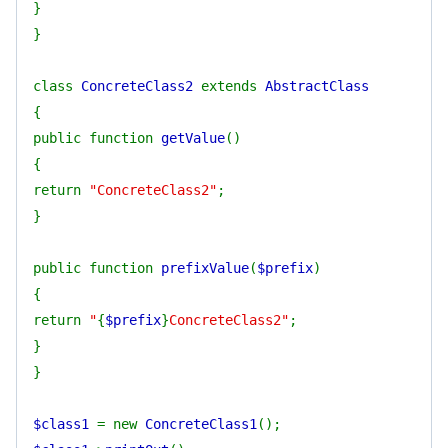
}
}
class
ConcreteClass2
extends
AbstractClass
{
public function
getValue
()
{
return
"ConcreteClass2"
;
}
public function
prefixValue
(
$prefix
)
{
return
"
{
$prefix
}
ConcreteClass2"
;
}
}
$class1
= new
ConcreteClass1
();