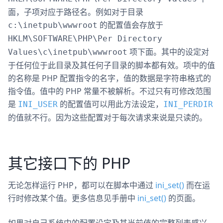
面，子项对应于路径名。例如对于目录
的配置值会存放于
c:\inetpub\wwwroot
HKLM\SOFTWARE\PHP\Per Directory
项下面。其中的设定对
Values\c\inetpub\wwwroot
于任何位于此目录及其任何子目录的脚本都有效。项中的值
的名称是 PHP 配置指令的名字，值的数据是字符串格式的
指令值。值中的 PHP 常量不被解析。不过只有可修改范围
是
的配置值可以用此方法设定，
INI_USER
INI_PERDIR
的值就不行。因为这些配置对于每次请求来说是只读的。
其它接口下的 PHP
无论怎样运行 PHP，都可以在脚本中通过
ini_set()
而在运
行时修改某个值。更多信息见手册中
ini_set()
的页面。