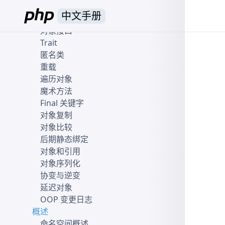
静态（static）关键字
中文手册
抽象类
对象接口
Trait
匿名类
重载
遍历对象
魔术方法
Final 关键字
对象复制
对象比较
后期静态绑定
对象和引用
对象序列化
协变与逆变
延迟对象
OOP 变更日志
概述
命名空间概述