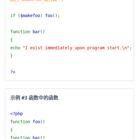
if (
$makefoo
)
foo
();
function
bar
()
{
echo
"I exist immediately upon program start.\n"
;
}
?>
示例 #3 函数中的函数
<?php
function
foo
()
{
function
bar
()