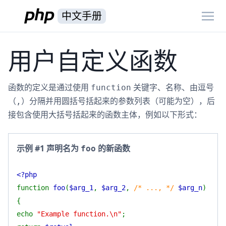
中文手册
用户自定义函数
函数的定义是通过使用
关键字、名称、由逗号
function
（
）分隔并用圆括号括起来的参数列表（可能为空），后
,
接包含使用大括号括起来的函数主体，例如以下形式：
示例 #1 声明名为
的新函数
foo
<?php
function
foo
(
$arg_1
,
$arg_2
,
/* ..., */
$arg_n
)
{
echo
"Example function.\n"
;