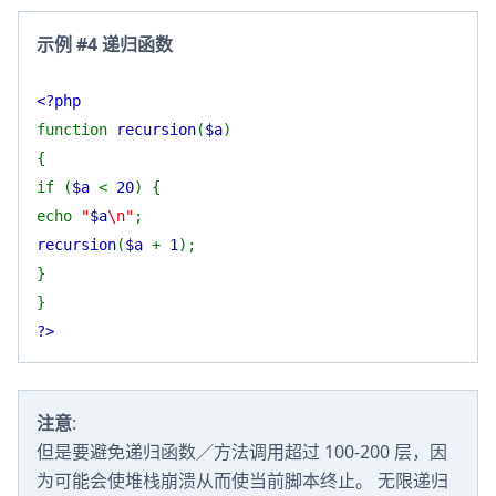
示例 #4 递归函数
<?php
function
recursion
(
$a
)
{
if (
$a
<
20
) {
echo
"
$a
\n"
;
recursion
(
$a
+
1
);
}
}
?>
注意
:
但是要避免递归函数／方法调用超过 100-200 层，因
为可能会使堆栈崩溃从而使当前脚本终止。 无限递归