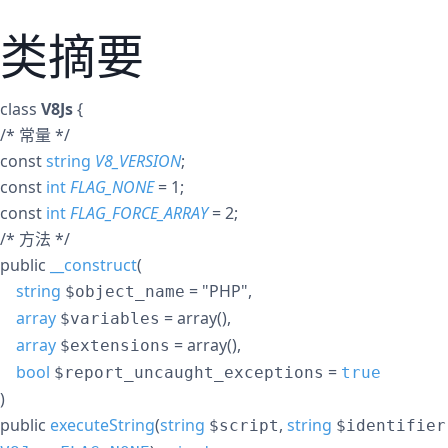
类摘要
class
V8Js
{
/* 常量 */
const
string
V8_VERSION
;
const
int
FLAG_NONE
= 1
;
const
int
FLAG_FORCE_ARRAY
= 2
;
/* 方法 */
public
__construct
(
string
= "PHP"
,
$object_name
array
= array()
,
$variables
array
= array()
,
$extensions
bool
=
$report_uncaught_exceptions
true
)
public
executeString
(
string
,
string
$script
$identifier