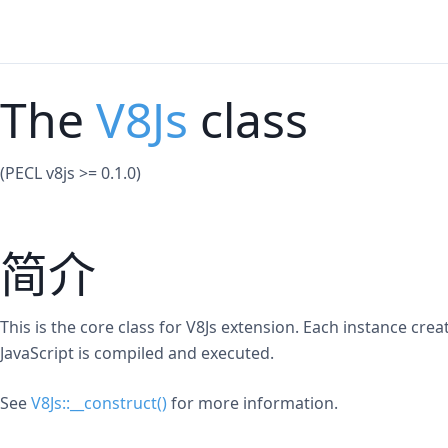
The
V8Js
class
(PECL v8js >= 0.1.0)
简介
This is the core class for V8Js extension. Each instance cre
JavaScript is compiled and executed.
See
V8Js::__construct()
for more information.