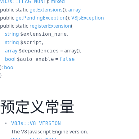
):
mixed
V8Js::FLAG_NONE
public
static
getExtensions
():
array
public
getPendingException
():
V8JsException
public
static
registerExtension
(
string
,
$extension_name
string
,
$script
array
= array()
,
$dependencies
bool
=
$auto_enable
false
):
bool
}
预定义常量
V8Js::V8_VERSION
The V8 Javascript Engine version.