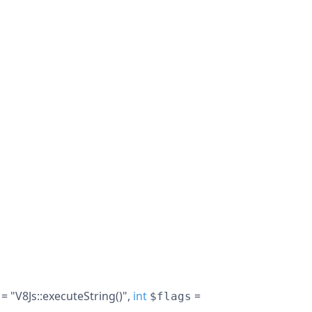
= "V8Js::executeString()"
,
int
=
$flags