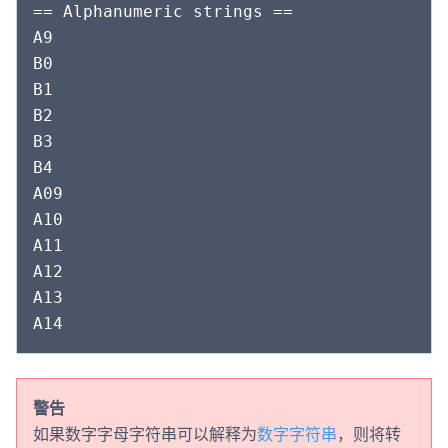
== Alphanumeric strings ==

A9

B0

B1

B2

B3

B4

A09

A10

A11

A12

A13

警告
如果数字字母字符串可以解释为
数字字符串
，则将转