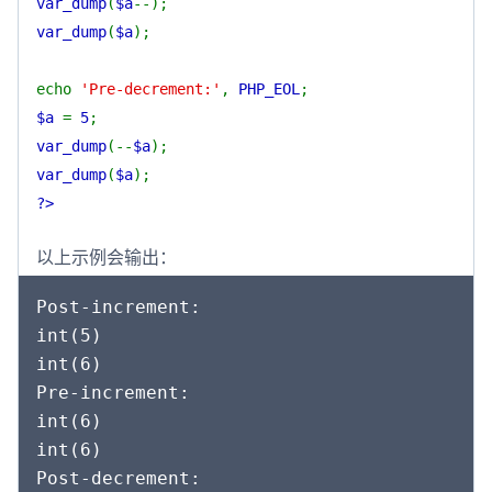
var_dump
(
$a
--);
var_dump
(
$a
);
echo
'Pre-decrement:'
,
PHP_EOL
;
$a
=
5
;
var_dump
(--
$a
);
var_dump
(
$a
);
?>
以上示例会输出：
Post-increment:

int(5)

int(6)

Pre-increment:

int(6)

int(6)

Post-decrement:
