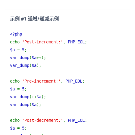
示例 #1 递增/递减示例
<?php
echo
'Post-increment:'
,
PHP_EOL
;
$a
=
5
;
var_dump
(
$a
++);
var_dump
(
$a
);
echo
'Pre-increment:'
,
PHP_EOL
;
$a
=
5
;
var_dump
(++
$a
);
var_dump
(
$a
);
echo
'Post-decrement:'
,
PHP_EOL
;
$a
=
5
;