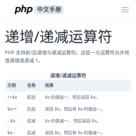
中文手册
递增/递减运算符
PHP 支持前/后递增与递减运算符。这些一元运算符允许将
值递增或递减 1。
递增/递减运算符
示例
名称
效果
++$a
前加
$a
的值加一，然后返回
$a
。
$a++
后加
返回
$a
，然后将
$a
的值加一。
--$a
前减
$a
的值减一， 然后返回
$a
。
$a--
后减
返回
$a
，然后将
$a
的值减一。