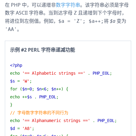
在 PHP 中，可以递增非
数字字符串
。该字符串必须是字母
数字 ASCII 字符串。当到达字母
且递增到下个字母时，
Z
将进位到左侧值。例如，
将
$a
变为
$a = 'Z'; $a++;
。
'AA'
示例 #2 PERL 字符串递减功能
<?php
echo
'== Alphabetic strings =='
.
PHP_EOL
;
$s
=
'W'
;
for (
$n
=
0
;
$n
<
6
;
$n
++) {
echo ++
$s
.
PHP_EOL
;
}
// 字母数字字符串的不同行为
echo
'== Alphanumeric strings =='
.
PHP_EOL
;
$d
=
'A8'
;