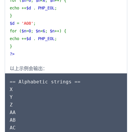
for (
$n
=
0
;
$n
<
6
;
$n
++) {
echo ++
$d
.
PHP_EOL
;
}
$d
=
'A08'
;
for (
$n
=
0
;
$n
<
6
;
$n
++) {
echo ++
$d
.
PHP_EOL
;
}
?>
以上示例会输出：
== Alphabetic strings ==

X

Y

Z

AA

AB

AC
