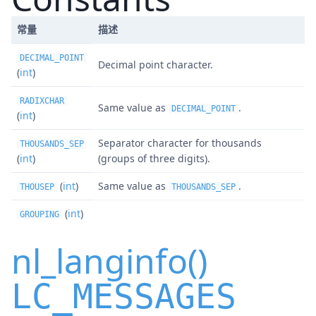
常量
描述
DECIMAL_POINT
Decimal point character.
(
int
)
RADIXCHAR
Same value as
.
DECIMAL_POINT
(
int
)
Separator character for thousands
THOUSANDS_SEP
(
int
)
(groups of three digits).
(
int
)
Same value as
.
THOUSEP
THOUSANDS_SEP
(
int
)
GROUPING
nl_langinfo()
LC_MESSAGES