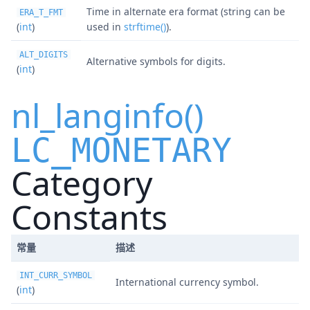
Time in alternate era format (string can be
ERA_T_FMT
(
int
)
used in
strftime()
).
ALT_DIGITS
Alternative symbols for digits.
(
int
)
nl_langinfo()
LC_MONETARY
Category
Constants
常量
描述
INT_CURR_SYMBOL
International currency symbol.
(
int
)