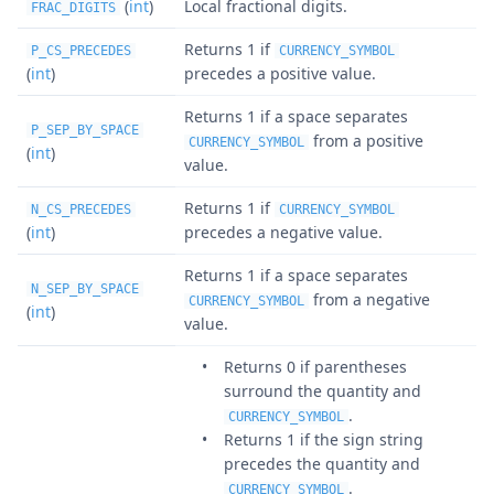
(
int
)
Local fractional digits.
FRAC_DIGITS
Returns 1 if
P_CS_PRECEDES
CURRENCY_SYMBOL
(
int
)
precedes a positive value.
Returns 1 if a space separates
P_SEP_BY_SPACE
from a positive
CURRENCY_SYMBOL
(
int
)
value.
Returns 1 if
N_CS_PRECEDES
CURRENCY_SYMBOL
(
int
)
precedes a negative value.
Returns 1 if a space separates
N_SEP_BY_SPACE
from a negative
CURRENCY_SYMBOL
(
int
)
value.
Returns 0 if parentheses
surround the quantity and
.
CURRENCY_SYMBOL
Returns 1 if the sign string
precedes the quantity and
.
CURRENCY_SYMBOL