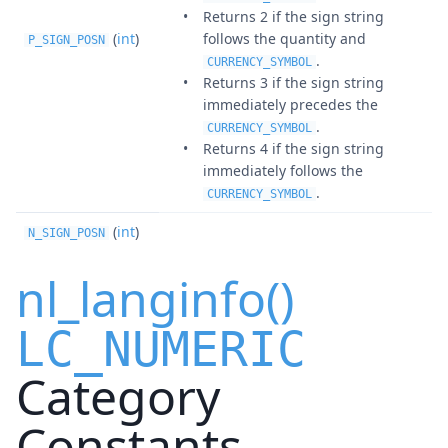
Returns 2 if the sign string
(
int
)
follows the quantity and
P_SIGN_POSN
.
CURRENCY_SYMBOL
Returns 3 if the sign string
immediately precedes the
.
CURRENCY_SYMBOL
Returns 4 if the sign string
immediately follows the
.
CURRENCY_SYMBOL
(
int
)
N_SIGN_POSN
nl_langinfo()
LC_NUMERIC
Category
Constants