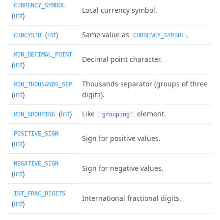
CURRENCY_SYMBOL
Local currency symbol.
(
int
)
(
int
)
Same value as
.
CRNCYSTR
CURRENCY_SYMBOL
MON_DECIMAL_POINT
Decimal point character.
(
int
)
Thousands separator (groups of three
MON_THOUSANDS_SEP
(
int
)
digits).
(
int
)
Like
element.
MON_GROUPING
"grouping"
POSITIVE_SIGN
Sign for positive values.
(
int
)
NEGATIVE_SIGN
Sign for negative values.
(
int
)
INT_FRAC_DIGITS
International fractional digits.
(
int
)