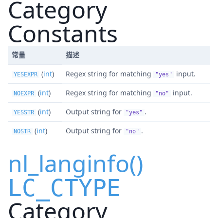
Category
Constants
常量
描述
(
int
)
Regex string for matching
input.
YESEXPR
"yes"
(
int
)
Regex string for matching
input.
NOEXPR
"no"
(
int
)
Output string for
.
YESSTR
"yes"
(
int
)
Output string for
.
NOSTR
"no"
nl_langinfo()
LC_CTYPE
Category