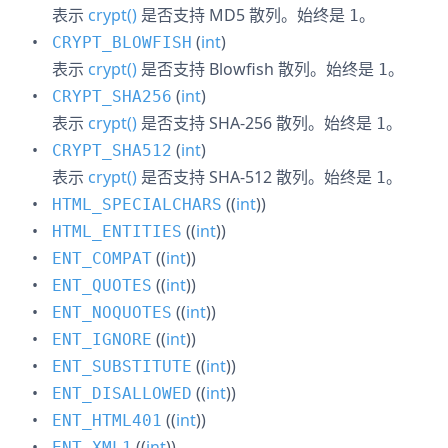
表示
crypt()
是否支持 MD5 散列。始终是
。
1
(
int
)
CRYPT_BLOWFISH
表示
crypt()
是否支持 Blowfish 散列。始终是
。
1
(
int
)
CRYPT_SHA256
表示
crypt()
是否支持 SHA-256 散列。始终是
。
1
(
int
)
CRYPT_SHA512
表示
crypt()
是否支持 SHA-512 散列。始终是
。
1
((
int
))
HTML_SPECIALCHARS
((
int
))
HTML_ENTITIES
((
int
))
ENT_COMPAT
((
int
))
ENT_QUOTES
((
int
))
ENT_NOQUOTES
((
int
))
ENT_IGNORE
((
int
))
ENT_SUBSTITUTE
((
int
))
ENT_DISALLOWED
((
int
))
ENT_HTML401
((
int
))
ENT_XML1