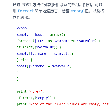
通过 POST 方法传递数据相联系的数组。例如，可以
用
简单地遍历它，检查
empty()
值，以及将
foreach
它们输出。
<?php
$empty
=
$post
= array();
foreach (
$_POST
as
$varname
=>
$varvalue
) {
if (empty(
$varvalue
)) {
$empty
[
$varname
] =
$varvalue
;
} else {
$post
[
$varname
] =
$varvalue
;
}
}
print
"<pre>"
;
if (empty(
$empty
)) {
print
"None of the POSTed values are empty, pos