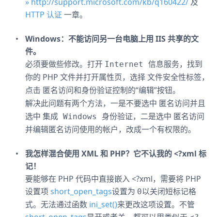
» http://support.microsoft.com/kb/q160422/
及
HTTP 认证
一章。
Windows：不能访问另一台电脑上用 IIS 共享的文
件。
必须要做些修改。打开
，找到
Internet 信息服务
你的 PHP 文件并打开属性页，选择
标签，
文件安全性
点击
的“编辑”按钮。
匿名访问和身份验证控制
解决此问题有两个方法，一是不要选中
并且
匿名访问
选中
，二是选中
集成 Windows 身份验证
匿名访问
并编辑匿名访问使用的帐户，改成一个有权限的。
我怎样混合使用 XML 和 PHP？它不认我的 <?xml 标
记！
要能够在 PHP 代码中直接嵌入 <?xml，需要将 PHP
设置项
short_open_tags
设置为
以关闭短标记格
0
式。无法通过函数
ini_set()
来更改这项设置。不管