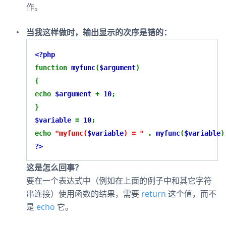
作。
当我这样做时，输出显示的次序是错的：
<?php
function
myfunc
(
$argument
)
{
echo
$argument
+
10
;
}
$variable
=
10
;
echo
"myfunc(
$variable
) = "
.
myfunc
(
$variable
)
?>
这是怎么回事？
要在一个表达式中（例如在上面的例子中和其它字符
串连接）使用函数的结果，需要
return
这个值，而不
是
echo
它。