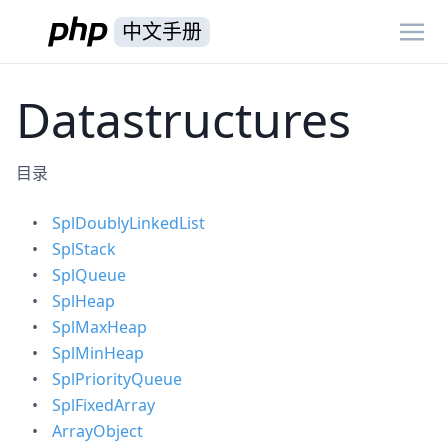
中文手册
Datastructures
目录
SplDoublyLinkedList
SplStack
SplQueue
SplHeap
SplMaxHeap
SplMinHeap
SplPriorityQueue
SplFixedArray
ArrayObject