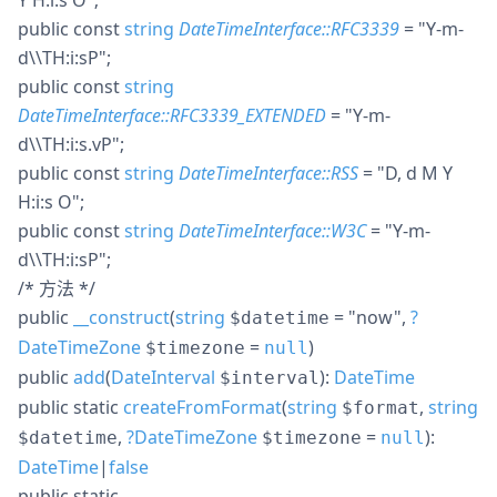
Y H:i:s O"
;
public
const
string
DateTimeInterface::RFC3339
= "Y-m-
d\\TH:i:sP"
;
public
const
string
DateTimeInterface::RFC3339_EXTENDED
= "Y-m-
d\\TH:i:s.vP"
;
public
const
string
DateTimeInterface::RSS
= "D, d M Y
H:i:s O"
;
public
const
string
DateTimeInterface::W3C
= "Y-m-
d\\TH:i:sP"
;
/* 方法 */
public
__construct
(
string
= "now"
,
?
$datetime
DateTimeZone
=
)
$timezone
null
public
add
(
DateInterval
):
DateTime
$interval
public
static
createFromFormat
(
string
,
string
$format
,
?
DateTimeZone
=
):
$datetime
$timezone
null
DateTime
|
false
public
static