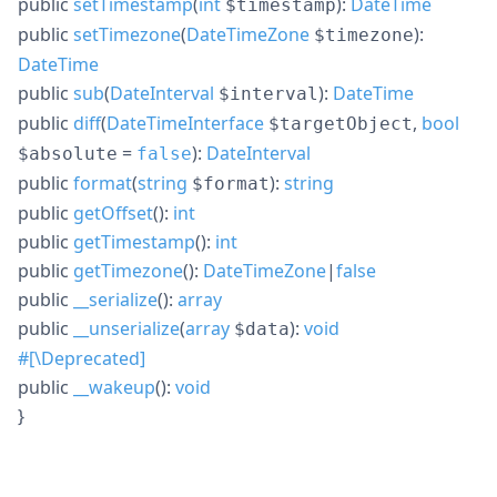
public
setTimestamp
(
int
):
DateTime
$timestamp
public
setTimezone
(
DateTimeZone
):
$timezone
DateTime
public
sub
(
DateInterval
):
DateTime
$interval
public
diff
(
DateTimeInterface
,
bool
$targetObject
=
):
DateInterval
$absolute
false
public
format
(
string
):
string
$format
public
getOffset
():
int
public
getTimestamp
():
int
public
getTimezone
():
DateTimeZone
|
false
public
__serialize
():
array
public
__unserialize
(
array
):
void
$data
#[\Deprecated]
public
__wakeup
():
void
}