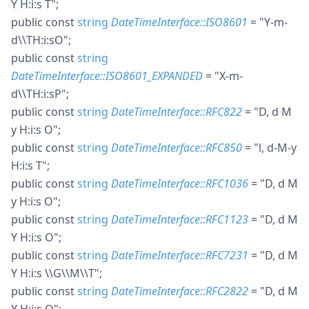
Y H:i:s T"
;
public
const
string
DateTimeInterface::ISO8601
= "Y-m-
d\\TH:i:sO"
;
public
const
string
DateTimeInterface::ISO8601_EXPANDED
= "X-m-
d\\TH:i:sP"
;
public
const
string
DateTimeInterface::RFC822
= "D, d M
y H:i:s O"
;
public
const
string
DateTimeInterface::RFC850
= "l, d-M-y
H:i:s T"
;
public
const
string
DateTimeInterface::RFC1036
= "D, d M
y H:i:s O"
;
public
const
string
DateTimeInterface::RFC1123
= "D, d M
Y H:i:s O"
;
public
const
string
DateTimeInterface::RFC7231
= "D, d M
Y H:i:s \\G\\M\\T"
;
public
const
string
DateTimeInterface::RFC2822
= "D, d M