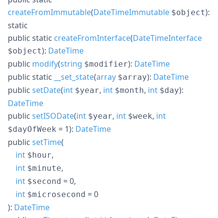
createFromImmutable
(
DateTimeImmutable
):
$object
static
public
static
createFromInterface
(
DateTimeInterface
):
DateTime
$object
public
modify
(
string
):
DateTime
$modifier
public
static
__set_state
(
array
):
DateTime
$array
public
setDate
(
int
,
int
,
int
):
$year
$month
$day
DateTime
public
setISODate
(
int
,
int
,
int
$year
$week
= 1
):
DateTime
$dayOfWeek
public
setTime
(
int
,
$hour
int
,
$minute
int
= 0
,
$second
int
= 0
$microsecond
):
DateTime