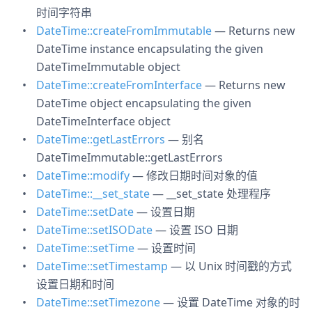
时间字符串
DateTime::createFromImmutable
— Returns new
DateTime instance encapsulating the given
DateTimeImmutable object
DateTime::createFromInterface
— Returns new
DateTime object encapsulating the given
DateTimeInterface object
DateTime::getLastErrors
— 别名
DateTimeImmutable::getLastErrors
DateTime::modify
— 修改日期时间对象的值
DateTime::__set_state
— __set_state 处理程序
DateTime::setDate
— 设置日期
DateTime::setISODate
— 设置 ISO 日期
DateTime::setTime
— 设置时间
DateTime::setTimestamp
— 以 Unix 时间戳的方式
设置日期和时间
DateTime::setTimezone
— 设置 DateTime 对象的时