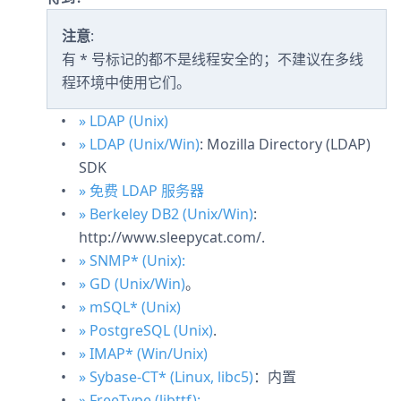
注意
:
有 * 号标记的都不是线程安全的；不建议在多线
程环境中使用它们。
» LDAP (Unix)
» LDAP (Unix/Win)
: Mozilla Directory (LDAP)
SDK
» 免费 LDAP 服务器
» Berkeley DB2 (Unix/Win)
:
http://www.sleepycat.com/.
» SNMP* (Unix):
» GD (Unix/Win)
。
» mSQL* (Unix)
» PostgreSQL (Unix)
.
» IMAP* (Win/Unix)
» Sybase-CT* (Linux, libc5)
：内置
» FreeType (libttf):