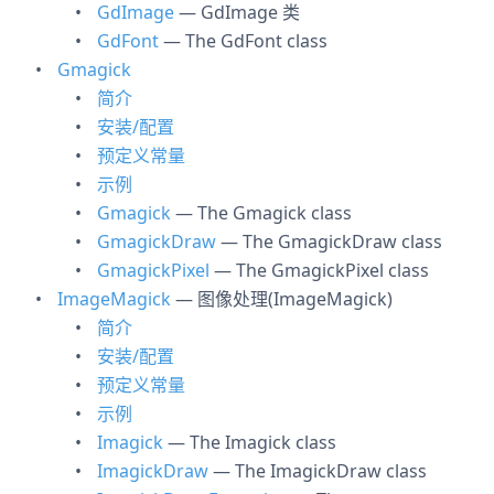
GdImage
— GdImage 类
GdFont
— The GdFont class
Gmagick
简介
安装/配置
预定义常量
示例
Gmagick
— The Gmagick class
GmagickDraw
— The GmagickDraw class
GmagickPixel
— The GmagickPixel class
ImageMagick
— 图像处理(ImageMagick)
简介
安装/配置
预定义常量
示例
Imagick
— The Imagick class
ImagickDraw
— The ImagickDraw class