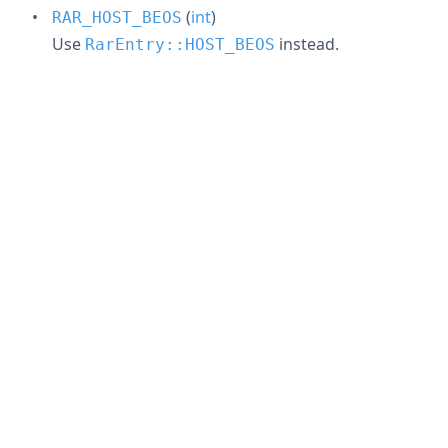
(
int
)
RAR_HOST_BEOS
Use
instead.
RarEntry::HOST_BEOS