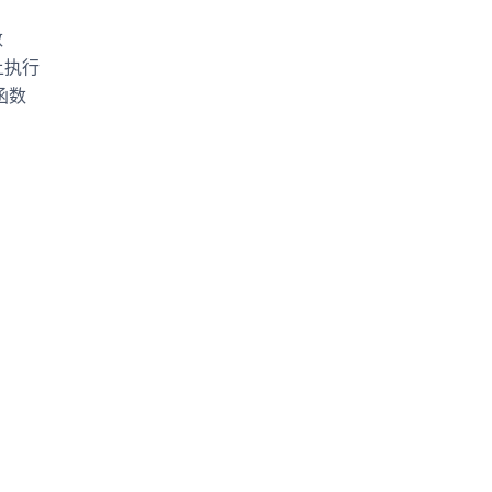
数
上执行
函数