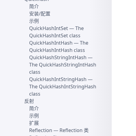
简介
安装/配置
示例
QuickHashIntSet
— The
QuickHashIntSet class
QuickHashIntHash
— The
QuickHashIntHash class
QuickHashStringIntHash
—
The QuickHashStringIntHash
class
QuickHashIntStringHash
—
The QuickHashIntStringHash
class
反射
简介
示例
扩展
Reflection
— Reflection 类