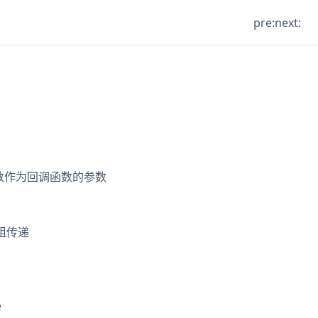
pre:
next:
数作为回调函数的参数
组传递
e