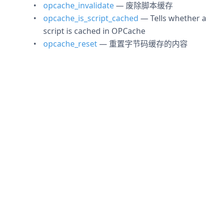
opcache_invalidate
— 废除脚本缓存
opcache_is_script_cached
— Tells whether a
script is cached in OPCache
opcache_reset
— 重置字节码缓存的内容