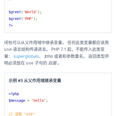
$greet
(
'World'
);
$greet
(
'PHP'
);
?>
闭包可以从父作用域中继承变量。 任何此类变量都应该用
语言结构传递进去。 PHP 7.1 起，不能传入此类变
use
量：
superglobals
、
$this
或者和参数重名。 返回类型声
明必须放在
子句的
后面
。
use
示例 #3 从父作用域继承变量
<?php
$message
=
'hello'
;
// 没有 "use"