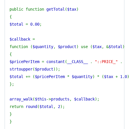
public function
getTotal
(
$tax
)
{
$total
=
0.00
;
$callback
=
function (
$quantity
,
$product
) use (
$tax
, &
$total
)
{
$pricePerItem
=
constant
(
__CLASS__
.
"::PRICE_"
.
strtoupper
(
$product
));
$total
+= (
$pricePerItem
*
$quantity
) * (
$tax
+
1.0
};
array_walk
(
$this
->
products
,
$callback
);
return
round
(
$total
,
2
);
}
}