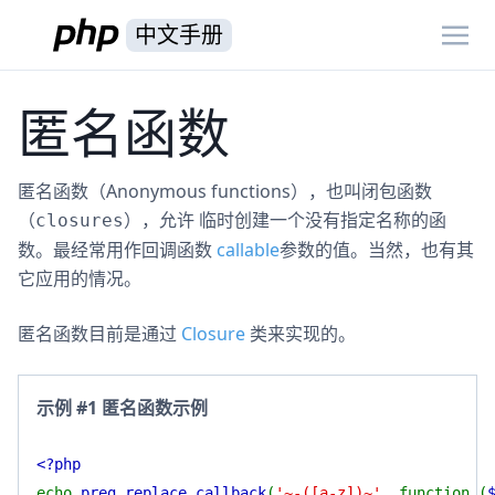
中文手册
匿名函数
匿名函数（Anonymous functions），也叫闭包函数
（
），允许 临时创建一个没有指定名称的函
closures
数。最经常用作回调函数
callable
参数的值。当然，也有其
它应用的情况。
匿名函数目前是通过
Closure
类来实现的。
示例 #1 匿名函数示例
<?php
echo
preg_replace_callback
(
'~-([a-z])~'
, function (