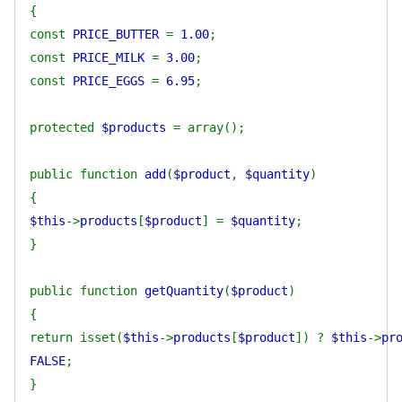
{
const
PRICE_BUTTER
=
1.00
;
const
PRICE_MILK
=
3.00
;
const
PRICE_EGGS
=
6.95
;
protected
$products
= array();
public function
add
(
$product
,
$quantity
)
{
$this
->
products
[
$product
] =
$quantity
;
}
public function
getQuantity
(
$product
)
{
return isset(
$this
->
products
[
$product
]) ?
$this
->
pr
FALSE
;
}