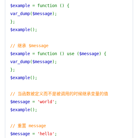
$example
= function () {
var_dump
(
$message
);
};
$example
();
// 继承 $message
$example
= function () use (
$message
) {
var_dump
(
$message
);
};
$example
();
// 当函数被定义而不是被调用的时候继承变量的值
$message
=
'world'
;
$example
();
// 重置 message
$message
=
'hello'
;