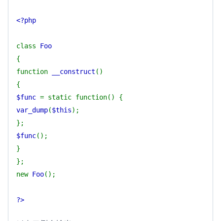
<?php
class
Foo
{
function
__construct
()
{
$func
= static function() {
var_dump
(
$this
);
};
$func
();
}
};
new
Foo
();
?>