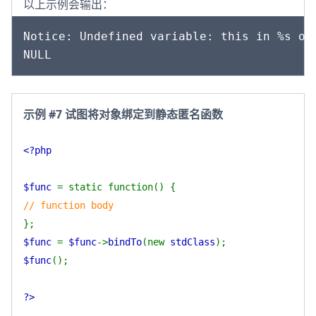
以上示例会输出：
Notice: Undefined variable: this in %s on 
示例 #7 试图将对象绑定到静态匿名函数
<?php
$func
= static function() {
// function body
};
$func
=
$func
->
bindTo
(new
stdClass
);
$func
();
?>