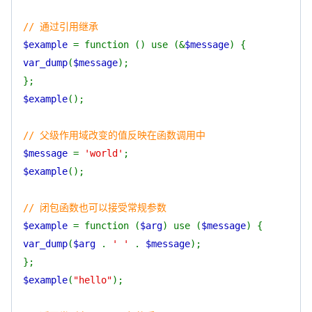
// 通过引用继承
$example
= function () use (&
$message
) {
var_dump
(
$message
);
};
$example
();
// 父级作用域改变的值反映在函数调用中
$message
=
'world'
;
$example
();
// 闭包函数也可以接受常规参数
$example
= function (
$arg
) use (
$message
) {
var_dump
(
$arg
.
' '
.
$message
);
};
$example
(
"hello"
);