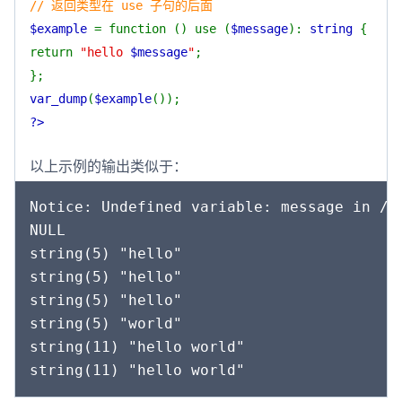
// 返回类型在 use 子句的后面
$example
= function () use (
$message
):
string
{
return
"hello
$message
"
;
};
var_dump
(
$example
());
?>
以上示例的输出类似于：
Notice: Undefined variable: message in /ex
NULL

string(5) "hello"

string(5) "hello"

string(5) "hello"

string(5) "world"

string(11) "hello world"
