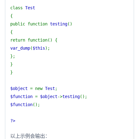
class
Test
{
public function
testing
()
{
return function() {
var_dump
(
$this
);
};
}
}
$object
= new
Test
;
$function
=
$object
->
testing
();
$function
();
?>
以上示例会输出：