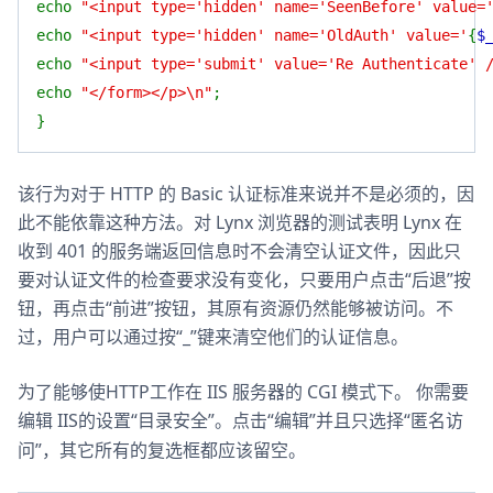
echo
"<input type='hidden' name='SeenBefore' value=
echo
"<input type='hidden' name='OldAuth' value='
{
$
echo
"<input type='submit' value='Re Authenticate' 
echo
"</form></p>\n"
;
}
该行为对于 HTTP 的 Basic 认证标准来说并不是必须的，因
此不能依靠这种方法。对 Lynx 浏览器的测试表明 Lynx 在
收到 401 的服务端返回信息时不会清空认证文件，因此只
要对认证文件的检查要求没有变化，只要用户点击“后退”按
钮，再点击“前进”按钮，其原有资源仍然能够被访问。不
过，用户可以通过按“_”键来清空他们的认证信息。
为了能够使HTTP工作在 IIS 服务器的 CGI 模式下。 你需要
编辑 IIS的设置“
”。点击“
”并且只选择“
目录安全
编辑
匿名访
”，其它所有的复选框都应该留空。
问