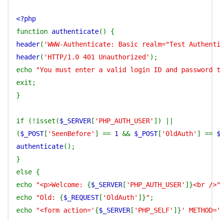
<?php
function
authenticate
() {
header
(
'WWW-Authenticate: Basic realm="Test Authent
header
(
'HTTP/1.0 401 Unauthorized'
);
echo
"You must enter a valid login ID and password 
exit;
}
if (!isset(
$_SERVER
[
'PHP_AUTH_USER'
]) ||
(
$_POST
[
'SeenBefore'
] ==
1
&&
$_POST
[
'OldAuth'
] ==
authenticate
();
}
else {
echo
"<p>Welcome:
{
$_SERVER
[
'PHP_AUTH_USER'
]}
<br />
echo
"Old:
{
$_REQUEST
[
'OldAuth'
]}
"
;
echo
"<form action='
{
$_SERVER
[
'PHP_SELF'
]}
' METHOD=