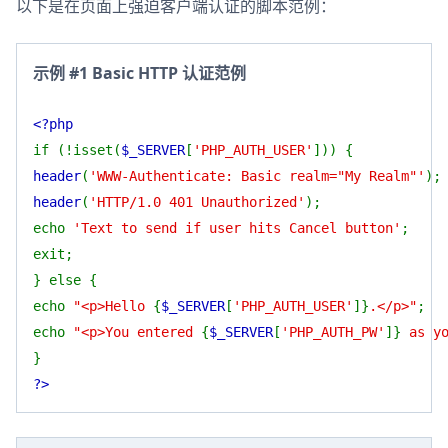
以下是在页面上强迫客户端认证的脚本范例：
示例 #1 Basic HTTP 认证范例
<?php
if (!isset(
$_SERVER
[
'PHP_AUTH_USER'
])) {
header
(
'WWW-Authenticate: Basic realm="My Realm"'
);
header
(
'HTTP/1.0 401 Unauthorized'
);
echo
'Text to send if user hits Cancel button'
;
exit;
} else {
echo
"<p>Hello
{
$_SERVER
[
'PHP_AUTH_USER'
]}
.</p>"
;
echo
"<p>You entered
{
$_SERVER
[
'PHP_AUTH_PW'
]}
as yo
}
?>