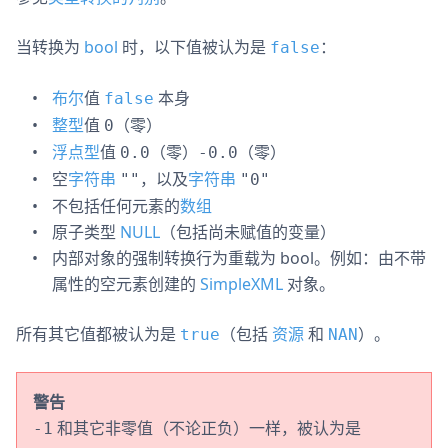
当转换为
bool
时，以下值被认为是
：
false
布尔
值
本身
false
整型
值
（零）
0
浮点型
值
（零）
（零）
0.0
-0.0
空
字符串
，以及
字符串
""
"0"
不包括任何元素的
数组
原子类型
NULL
（包括尚未赋值的变量）
内部对象的强制转换行为重载为 bool。例如：由不带
属性的空元素创建的
SimpleXML
对象。
所有其它值都被认为是
（包括
资源
和
）。
true
NAN
警告
和其它非零值（不论正负）一样，被认为是
-1