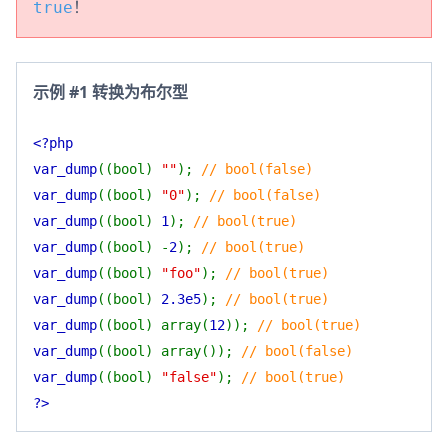
！
true
示例 #1 转换为布尔型
<?php
var_dump
((bool)
""
);
// bool(false)
var_dump
((bool)
"0"
);
// bool(false)
var_dump
((bool)
1
);
// bool(true)
var_dump
((bool) -
2
);
// bool(true)
var_dump
((bool)
"foo"
);
// bool(true)
var_dump
((bool)
2.3e5
);
// bool(true)
var_dump
((bool) array(
12
));
// bool(true)
var_dump
((bool) array());
// bool(false)
var_dump
((bool)
"false"
);
// bool(true)
?>