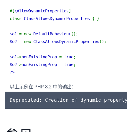
#[
\AllowDynamicProperties
]
class
ClassAllowsDynamicProperties
{ }
$o1
= new
DefaultBehaviour
();
$o2
= new
ClassAllowsDynamicProperties
();
$o1
->
nonExistingProp
=
true
;
$o2
->
nonExistingProp
=
true
;
?>
以上示例在 PHP 8.2 中的输出：