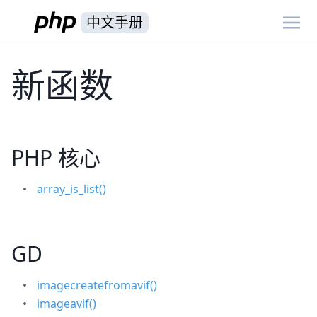
中文手册
新函数
PHP 核心
array_is_list()
GD
imagecreatefromavif()
imageavif()