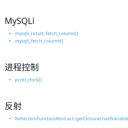
MySQLi
mysqli_result::fetch_column()
mysqli_fetch_column()
进程控制
pcntl_rfork()
反射
ReflectionFunctionAbstract::getClosureUsedVariable