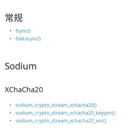
常规
fsync()
fdatasync()
Sodium
XChaCha20
sodium_crypto_stream_xchacha20()
sodium_crypto_stream_xchacha20_keygen()
sodium_crypto_stream_xchacha20_xor()