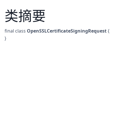
类摘要
final
class
OpenSSLCertificateSigningRequest
{
}