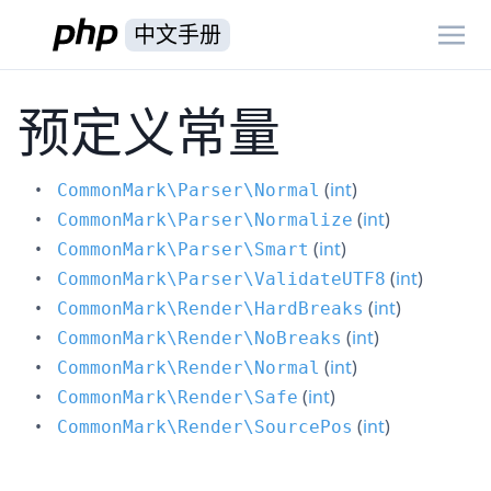
中文手册
预定义常量
(
int
)
CommonMark\Parser\Normal
(
int
)
CommonMark\Parser\Normalize
(
int
)
CommonMark\Parser\Smart
(
int
)
CommonMark\Parser\ValidateUTF8
(
int
)
CommonMark\Render\HardBreaks
(
int
)
CommonMark\Render\NoBreaks
(
int
)
CommonMark\Render\Normal
(
int
)
CommonMark\Render\Safe
(
int
)
CommonMark\Render\SourcePos