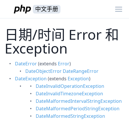
中文手册
日期/时间 Error 和
Exception
DateError
(extends
Error
)
DateObjectError
DateRangeError
DateException
(extends
Exception
)
DateInvalidOperationException
DateInvalidTimezoneException
DateMalformedIntervalStringException
DateMalformedPeriodStringException
DateMalformedStringException