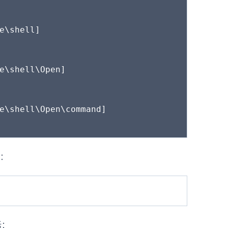
e\shell]

e\shell\Open]

e\shell\Open\command]

：
话：