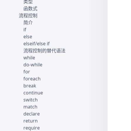
类型
函数式
流程控制
简介
if
else
elseif/else if
流程控制的替代语法
while
do-while
for
foreach
break
continue
switch
match
declare
return
require