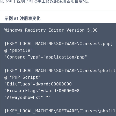
以下例子说明了可以手工修改的注册表项目变化。
示例 #1 注册表变化
Windows Registry Editor Version 5.00

[HKEY_LOCAL_MACHINE\SOFTWARE\Classes\.php]

@="phpfile"

"Content Type"="application/php"

[HKEY_LOCAL_MACHINE\SOFTWARE\Classes\phpfile
@="PHP Script"

"EditFlags"=dword:00000000

"BrowserFlags"=dword:00000008

"AlwaysShowExt"=""

[HKEY_LOCAL_MACHINE\SOFTWARE\Classes\phpfil