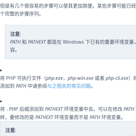
但是有几个很容易的步骤可以使其更加简便。某些步骤可能已经
个完整的步骤序列。
注意
:
PATH
和
PATHEXT
都是在 Windows 下已有的重要环境
容。
将 PHP 可执行文件（
php.exe
，
php-win.exe
或者
php-cli.exe
）
添加到
PATH
中请参阅
与之相关的常见问题
。
将
后缀添加到
PATHEXT
环境变量中去。可以在修改
PATH
.PHP
样，要修改的是
PATHEXT
环境变量而不是
PATH
环境变量。
注意
: