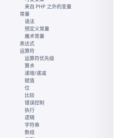
来自 PHP 之外的变量
常量
语法
预定义常量
魔术常量
表达式
运算符
运算符优先级
算术
递增/递减
赋值
位
比较
错误控制
执行
逻辑
字符串
数组