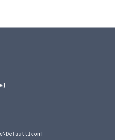
]

e\DefaultIcon]
