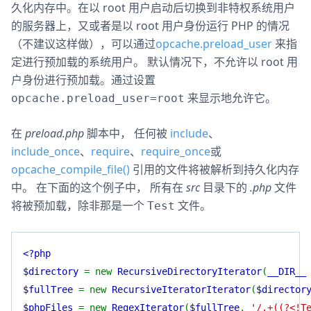
久化内存中。在以 root 用户启动后切换到非特权系统用户
的服务器上，又或者是以 root 用户身份运行 PHP 的情况
（不建议这样做），可以通过
opcache.preload_user
来指
定进行预加载的系统用户。 默认情况下，不允许以 root 用
户身份进行预加载。通过设置
来显示地允许它。
opcache.preload_user=root
在
preload.php
脚本中， 任何被
include
、
include_once
、
require
、
require_once
或
opcache_compile_file()
引用的文件将被解析到持久化内存
中。 在下面的这个例子中， 所有在
src
目录下的
.php
文件
将被预加载，除非那是一个
文件。
Test
<?php
$directory
= new
RecursiveDirectoryIterator
(
__DIR_
$fullTree
= new
RecursiveIteratorIterator
(
$director
$phpFiles
= new
RegexIterator
(
$fullTree
,
'/.+((?<!T