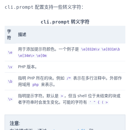
配置支持一些转义字符：
cli.prompt
转义字符
cli.prompt
字
描述
符
用于添加提示符颜色。一个例子是
\e[032m\v \e[031m\b
\e
\e[34m\> \e[0m
PHP 版本。
\v
指明 PHP 所在的块。例如
表示在多行注释中。外部作
/*
\b
用域用
来表示。
php
指明提示字符。默认是
，但当 shell 位于未结束的块或
>
\>
者字符串时会发生变化。可能的字符有
' " { ( >
注意
: