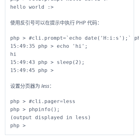
hello world :>
使用反引号可以在提示中执行 PHP 代码：
php > #cli.prompt=`echo date('H:i:s');` ph
15:49:35 php > echo 'hi';

hi

15:49:43 php > sleep(2);

15:49:45 php >
设置分页器为
less
：
php > #cli.pager=less

php > phpinfo();

(output displayed in less)

php >