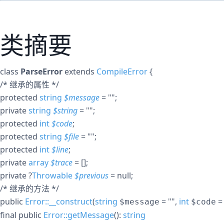
类摘要
class
ParseError
extends
CompileError
{
/* 继承的属性 */
protected
string
$
message
= ""
;
private
string
$
string
= ""
;
protected
int
$
code
;
protected
string
$
file
= ""
;
protected
int
$
line
;
private
array
$
trace
= []
;
private
?
Throwable
$
previous
= null
;
/* 继承的方法 */
public
Error::__construct
(
string
= ""
,
int
=
$message
$code
final
public
Error::getMessage
():
string