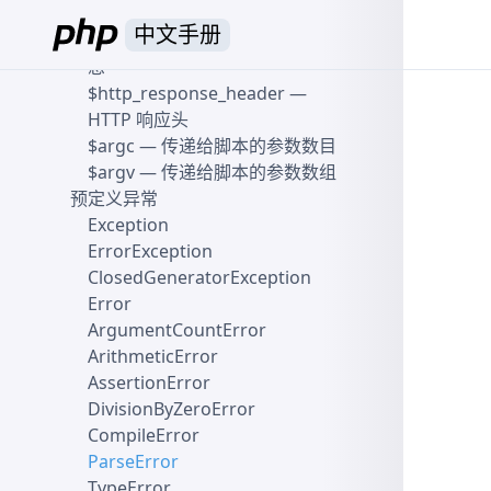
$_COOKIE
— HTTP Cookies
中文手册
$php_errormsg
— 前一个错误信
息
$http_response_header
—
HTTP 响应头
$argc
— 传递给脚本的参数数目
$argv
— 传递给脚本的参数数组
预定义异常
Exception
ErrorException
ClosedGeneratorException
Error
ArgumentCountError
ArithmeticError
AssertionError
DivisionByZeroError
CompileError
ParseError
TypeError