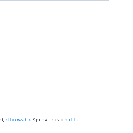
 0
,
?
Throwable
=
)
$previous
null