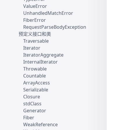
ValueError
UnhandledMatchError
FiberError
RequestParseBodyException
预定义接口和类
Traversable
Iterator
IteratorAggregate
InternalIterator
Throwable
Countable
ArrayAccess
Serializable
Closure
stdClass
Generator
Fiber
WeakReference