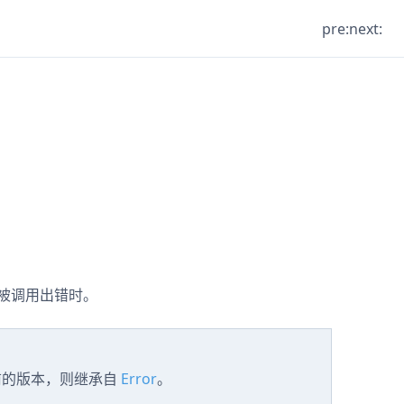
pre:
next:
被调用出错时。
前的版本，则继承自
Error
。