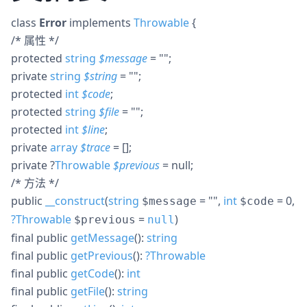
class
Error
implements
Throwable
{
/* 属性 */
protected
string
$
message
= ""
;
private
string
$
string
= ""
;
protected
int
$
code
;
protected
string
$
file
= ""
;
protected
int
$
line
;
private
array
$
trace
= []
;
private
?
Throwable
$
previous
= null
;
/* 方法 */
public
__construct
(
string
= ""
,
int
= 0
,
$message
$code
?
Throwable
=
)
$previous
null
final
public
getMessage
():
string
final
public
getPrevious
():
?
Throwable
final
public
getCode
():
int
final
public
getFile
():
string