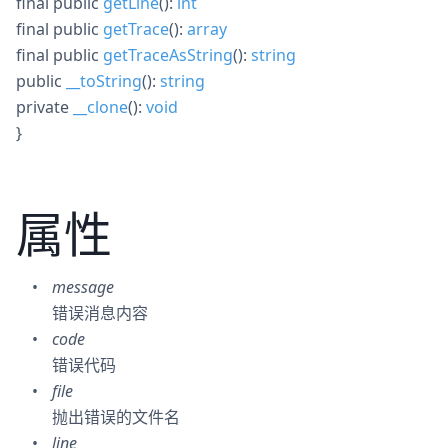
final
public
getLine
():
int
final
public
getTrace
():
array
final
public
getTraceAsString
():
string
public
__toString
():
string
private
__clone
():
void
}
属性
message
错误消息内容
code
错误代码
file
抛出错误的文件名
line