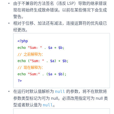
由于不兼容的方法签名（违反 LSP）导致的继承错误
现在将始终生成致命错误。以前在某些情况下会生成
警告。
相对于位移、加法还有减法，连接运算符的优先级已
经更改。
<?php
echo
"Sum: "
.
$a
+
$b
;
// 之前解释为：
echo (
"Sum: "
.
$a
) +
$b
;
// 现在解释为：
echo
"Sum:"
. (
$a
+
$b
);
?>
在运行时默认值解析为
的参数，将不在默默将
null
参数类型标记为可为 null。必须改用指定可为 null 类
型或者默认值为
。
null