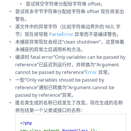
尝试将空字符串分配给字符串 offset。
尝试将多字节字符串分配给字符串 offset 现在将发出
警告。
源文件中的异常字符（比如字符串边界外的 NUL 字
节）现在将导致
ParseError
异常而不是编译警告。
未捕获异常现在会经过“clean shutdown”，这意味着
未捕获的异常之后调用析构方法。
编译时 fatal error“Only variables can be passed by
reference”已延迟到运行时，并转换为“Argument
cannot be passed by reference”
Error
异常。
一些“Only variables should be passed by
reference”通知已转换为“Argument cannot be
passed by reference”异常。
匿名类生成的名称已经发生了改变。现在生成的名称
将包括第一个父类或接口的名称：
<?php
new class extends
ParentClass
{};