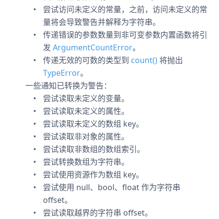
尝试访问未定义的常量，之前，访问未定义的常
量将会导致警告并解释为字符串。
传递错误的参数数量到非可变参数内置函数将引
发
ArgumentCountError
。
传递无效的可数的类型到
count()
将抛出
TypeError
。
一些通知已转换为警告：
尝试读取未定义的变量。
尝试读取未定义的属性。
尝试读取未定义的数组 key。
尝试读取非对象的属性。
尝试读取非数组的数组索引。
尝试转换数组为字符串。
尝试使用资源作为数组 key。
尝试使用 null、bool、float 作为字符串
offset。
尝试读取越界的字符串 offset。