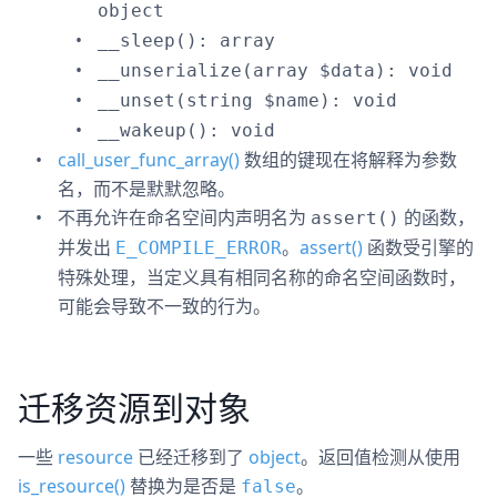
object
__sleep(): array
__unserialize(array $data): void
__unset(string $name): void
__wakeup(): void
call_user_func_array()
数组的键现在将解释为参数
名，而不是默默忽略。
不再允许在命名空间内声明名为
的函数，
assert()
并发出
。
assert()
函数受引擎的
E_COMPILE_ERROR
特殊处理，当定义具有相同名称的命名空间函数时，
可能会导致不一致的行为。
迁移资源到对象
一些
resource
已经迁移到了
object
。返回值检测从使用
is_resource()
替换为是否是
。
false