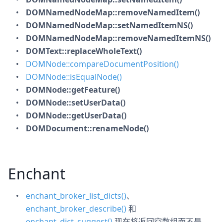
DOMNamedNodeMap::removeNamedItem()
DOMNamedNodeMap::setNamedItemNS()
DOMNamedNodeMap::removeNamedItemNS()
DOMText::replaceWholeText()
DOMNode::compareDocumentPosition()
DOMNode::isEqualNode()
DOMNode::getFeature()
DOMNode::setUserData()
DOMNode::getUserData()
DOMDocument::renameNode()
Enchant
enchant_broker_list_dicts()
、
enchant_broker_describe()
和
enchant_dict_suggest()
现在将返回空数组而不是