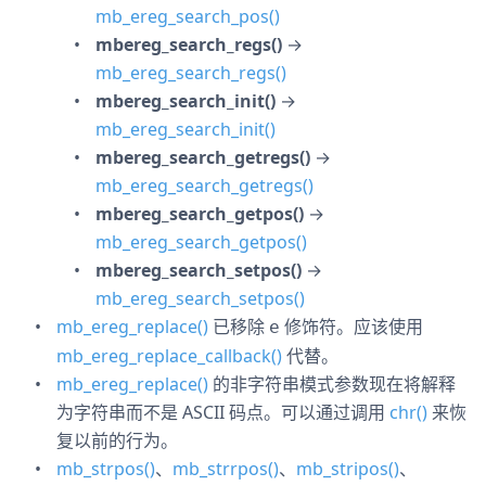
mb_ereg_search_pos()
mbereg_search_regs()
→
mb_ereg_search_regs()
mbereg_search_init()
→
mb_ereg_search_init()
mbereg_search_getregs()
→
mb_ereg_search_getregs()
mbereg_search_getpos()
→
mb_ereg_search_getpos()
mbereg_search_setpos()
→
mb_ereg_search_setpos()
mb_ereg_replace()
已移除
修饰符。应该使用
e
mb_ereg_replace_callback()
代替。
mb_ereg_replace()
的非字符串模式参数现在将解释
为字符串而不是 ASCII 码点。可以通过调用
chr()
来恢
复以前的行为。
mb_strpos()
、
mb_strrpos()
、
mb_stripos()
、