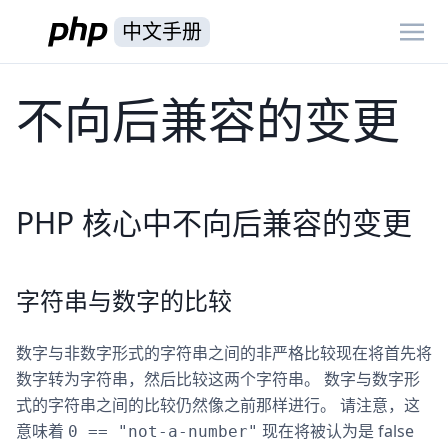
中文手册
不向后兼容的变更
PHP 核心中不向后兼容的变更
字符串与数字的比较
数字与非数字形式的字符串之间的非严格比较现在将首先将
数字转为字符串，然后比较这两个字符串。 数字与数字形
式的字符串之间的比较仍然像之前那样进行。 请注意，这
意味着
现在将被认为是 false
0 == "not-a-number"