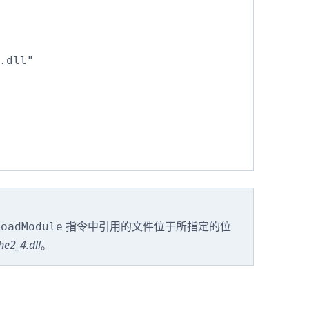
.dll"

指令中引用的文件位于所指定的位
LoadModule
e2_4.dll
。