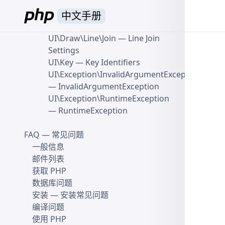
Font Stretch Settings
UI\Draw\Line\Cap
— Line Cap
中文手册
Settings
UI\Draw\Line\Join
— Line Join
Settings
UI\Key
— Key Identifiers
UI\Exception\InvalidArgumentException
— InvalidArgumentException
UI\Exception\RuntimeException
— RuntimeException
FAQ
— 常见问题
一般信息
邮件列表
获取 PHP
数据库问题
安装
— 安装常见问题
编译问题
使用 PHP