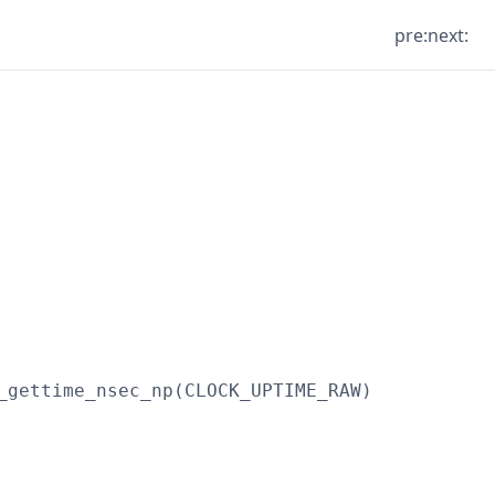
pre:
next:
_gettime_nsec_np(CLOCK_UPTIME_RAW)