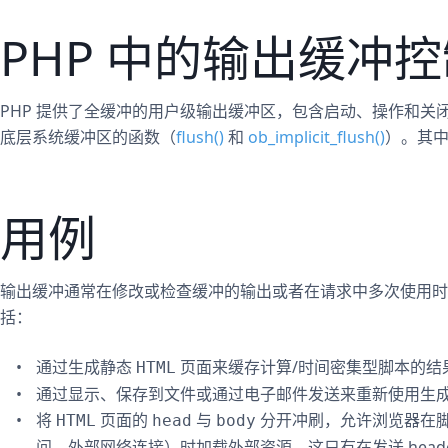
PHP 中的输出缓冲
PHP 提供了全缓冲的用户级输出缓冲区，包含启动、操作和关
底层系统缓冲区的函数（
flush()
和
ob_implicit_flush()
）。其
用例
输出缓冲通常在修改或检查缓冲的输出或者在请求中多次使用时
括：
通过生成静态
页面来缓存计算/时间密集型脚本的结
HTML
通过显示、保存到文件或通过电子邮件发送来重新使用生
将
页面的
与
分开冲刷，允许浏览器在脚
HTML
head
body
问、外部网络连接）时加载外部资源。这只有在发送 heade