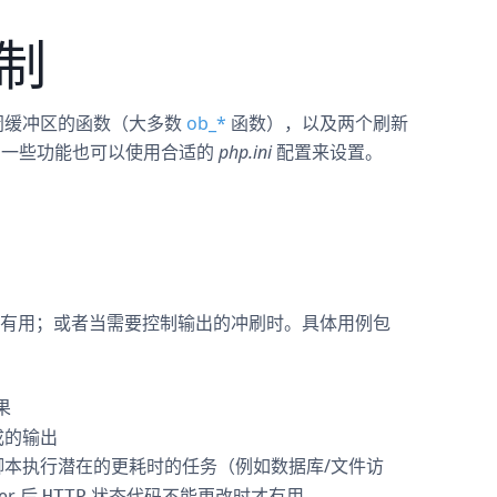
控制
闭缓冲区的函数（大多数
ob_
*
函数），以及两个刷新
中一些功能也可以使用合适的
php.ini
配置来设置。
有用；或者当需要控制输出的冲刷时。具体用例包
果
成的输出
本执行潜在的更耗时的任务（例如数据库/文件访
r 后
状态代码不能更改时才有用
HTTP